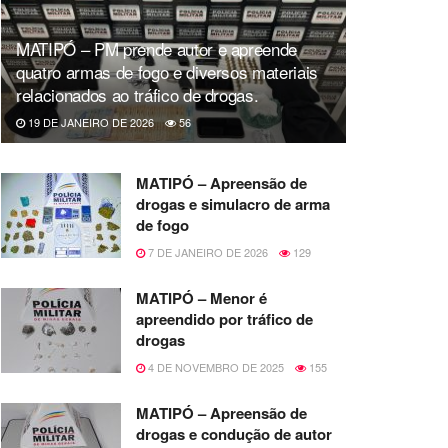
MATIPÓ – PM prende autor e apreende
quatro armas de fogo e diversos materiais
relacionados ao tráfico de drogas.
19 DE JANEIRO DE 2026
56
MATIPÓ – Apreensão de
drogas e simulacro de arma
de fogo
7 DE JANEIRO DE 2026
129
MATIPÓ – Menor é
apreendido por tráfico de
drogas
4 DE NOVEMBRO DE 2025
155
MATIPÓ – Apreensão de
drogas e condução de autor