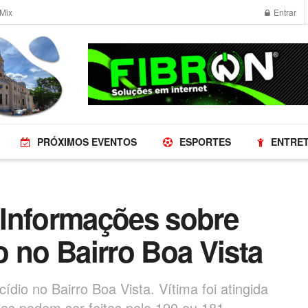
Mix
Entrar
PRÓXIMOS EVENTOS
ESPORTES
ENTRE
Informações sobre
 no Bairro Boa Vista
cídio no Bairro Boa Vista. Vítima foi atingida
as podem ser feitas pelo 190 ou 181.