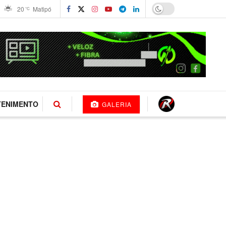
20
Matipó
°C
TENIMENTO
GALERIA