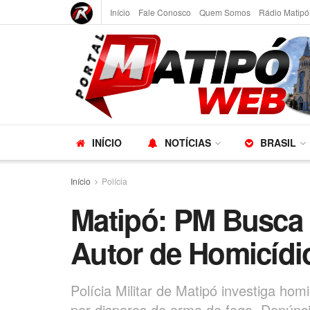
Início
Fale Conosco
Quem Somos
Rádio Matipó
INÍCIO
NOTÍCIAS
BRASIL
Início
Polícia
Matipó: PM Busca 
Autor de Homicídio
Polícia Militar de Matipó investiga homi
por disparos de arma de fogo. Denúnci