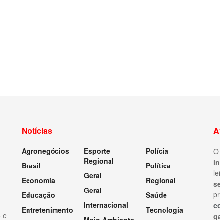
Notícias
A
Agronegócios
Esporte
Polícia
Regional
i
Brasil
Política
le
Geral
Economia
Regional
s
Geral
pr
Educação
Saúde
Internacional
c
Entretenimento
Tecnologia
ó e
ga
Meio Ambiente