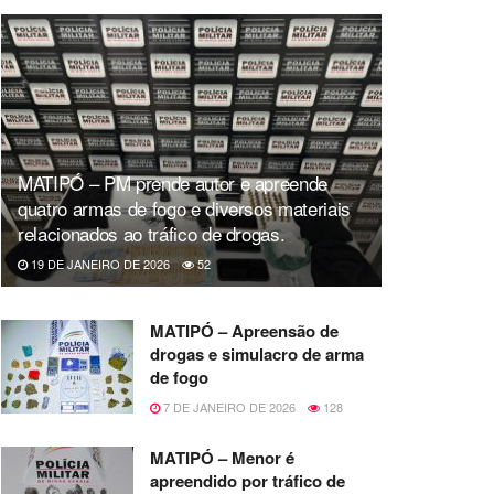
MATIPÓ – PM prende autor e apreende
quatro armas de fogo e diversos materiais
relacionados ao tráfico de drogas.
19 DE JANEIRO DE 2026
52
MATIPÓ – Apreensão de
drogas e simulacro de arma
de fogo
7 DE JANEIRO DE 2026
128
MATIPÓ – Menor é
apreendido por tráfico de