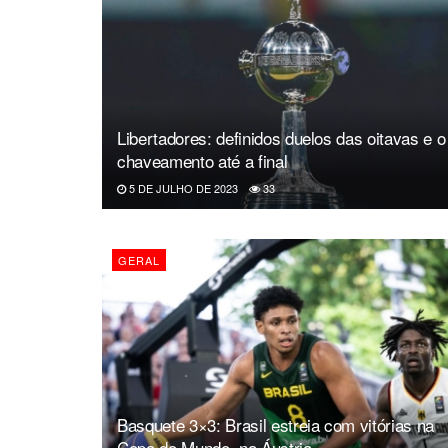
Libertadores: definidos duelos das oitavas e o
chaveamento até a final
5 DE JULHO DE 2023
33
GERAL
Basquete 3×3: Brasil estreia com vitórias na
Copa do Mundo, na Áustria