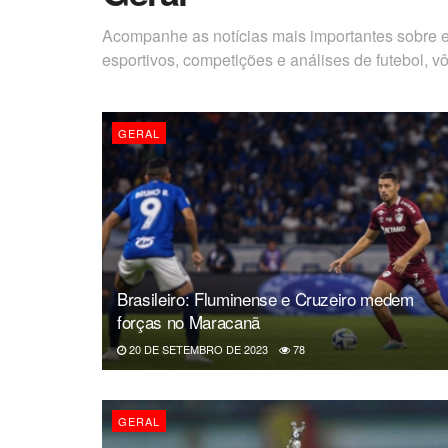
Acompanhe as notícias mais importantes sobre e
esportivos, competições e análises de futebol, vô
GERAL
Brasileiro: Fluminense e Cruzeiro medem
forças no Maracanã
20 DE SETEMBRO DE 2023
78
GERAL