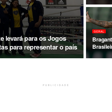
GERAL
xe levará para os Jogos
Bragant
tas para representar o país
Brasile
PUBLICIDADE