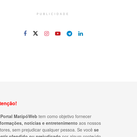
PUBLICIDADE
tenção!
O
Portal MatipóWeb
tem como objetivo fornecer
nformações, notícias e entretenimento
aos nossos
itores, sem prejudicar qualquer pessoa. Se você
se
entir ofendido ou prejudicado
por algum conteúdo