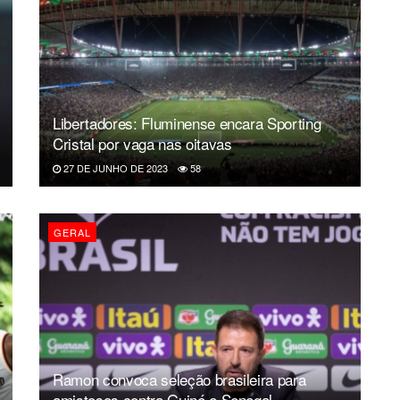
Libertadores: Fluminense encara Sporting
Cristal por vaga nas oitavas
27 DE JUNHO DE 2023
58
GERAL
Ramon convoca seleção brasileira para
amistosos contra Guiné e Senegal