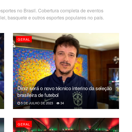
sportes no Brasil. Cobertura completa de eventos
lei, basquete e outros esportes populares no país.
GERAL
Diniz será o novo técnico interino da seleção
brasileira de futebol
5 DE JULHO DE 2023
34
GERAL