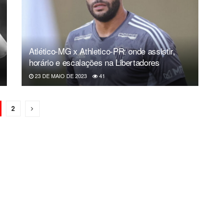
Atlético-MG x Athletico-PR: onde assistir,
horário e escalações na Libertadores
23 DE MAIO DE 2023
41
2