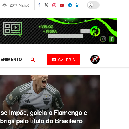
20
Matipó
°C
TENIMENTO
GALERIA
o se impõe, goleia o Flamengo e
riga pelo título do Brasileiro