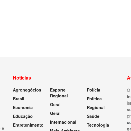
Notícias
A
Agronegócios
Esporte
Polícia
Regional
i
Brasil
Política
le
Geral
Economia
Regional
s
Geral
pr
Educação
Saúde
Internacional
c
Entretenimento
Tecnologia
ó e
ga
Meio Ambiente