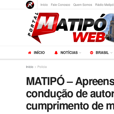
Início
Fale Conosco
Quem Somos
Rádio Matipó
INÍCIO
NOTÍCIAS
BRASIL
Início
Polícia
MATIPÓ – Apreens
condução de autor
cumprimento de 