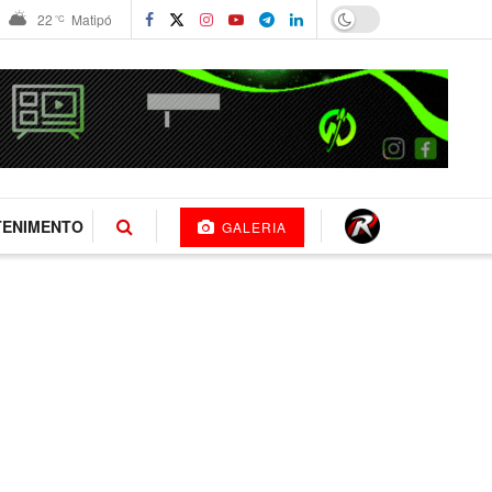
22
Matipó
°C
TENIMENTO
GALERIA