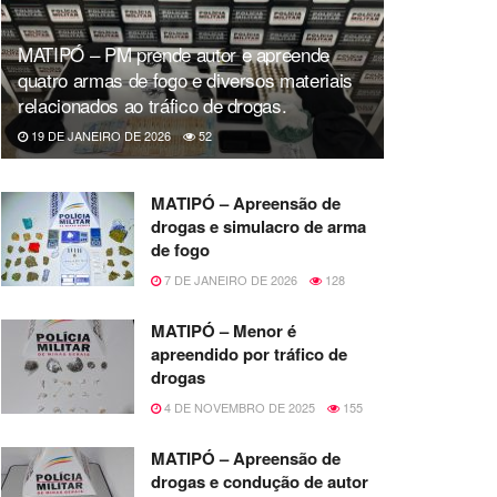
MATIPÓ – PM prende autor e apreende
quatro armas de fogo e diversos materiais
relacionados ao tráfico de drogas.
19 DE JANEIRO DE 2026
52
MATIPÓ – Apreensão de
drogas e simulacro de arma
de fogo
7 DE JANEIRO DE 2026
128
MATIPÓ – Menor é
apreendido por tráfico de
drogas
4 DE NOVEMBRO DE 2025
155
MATIPÓ – Apreensão de
drogas e condução de autor