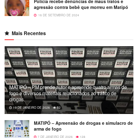
Polícia recebe denúncias de maus tratos e
agressão contra bebê que morreu em Matipó
16 DE SETEMBRO DE 2024
Mais Recentes
MATIPÓ – PM prende autor e apreende quatro armas de
fogo e diversos materiais relacionados ao tráfico de
drogas.
19 DE JANEIRO DE 2026
52
MATIPÓ – Apreensão de drogas e simulacro de
arma de fogo
7 DE JANEIRO DE 2026
128