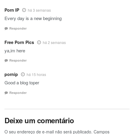
Porn IP
há 3 semanas
Every day is a new beginning
Responder
Free Porn Pics
há 2 semanas
ya,im here
Responder
pornip
há 15 horas
Good a blog toper
Responder
Deixe um comentário
O seu endereço de e-mail não será publicado.
Campos