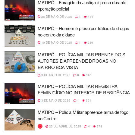
MATIPÓ – Foragido da Justiça é preso durante
operação policial
26 DE MAIO DE 2025
1
414
MATIPÓ – Homem é preso por tráfico de drogas
no centro da cidade
10 DE MAIO DE 2025
1
239
MATIPÓ – POLÍCIA MILITAR PRENDE DOIS
AUTORES E APREENDE DROGAS NO
BAIRRO BOA VISTA
3 DE MAIO DE 2025
0
340
MATIPÓ – POLÍCIA MILITAR REGISTRA
FEMINICÍDIO NO INTERIOR DE RESIDÊNCIA
3 DE MAIO DE 2025
1
391
MATIPÓ – Polícia Militar apreende arma de fogo
no Centro
23 DE ABRIL DE 2025
4
278