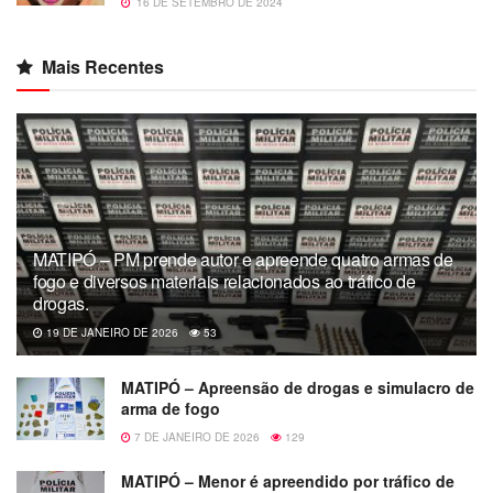
16 DE SETEMBRO DE 2024
Mais Recentes
MATIPÓ – PM prende autor e apreende quatro armas de
fogo e diversos materiais relacionados ao tráfico de
drogas.
19 DE JANEIRO DE 2026
53
MATIPÓ – Apreensão de drogas e simulacro de
arma de fogo
7 DE JANEIRO DE 2026
129
MATIPÓ – Menor é apreendido por tráfico de