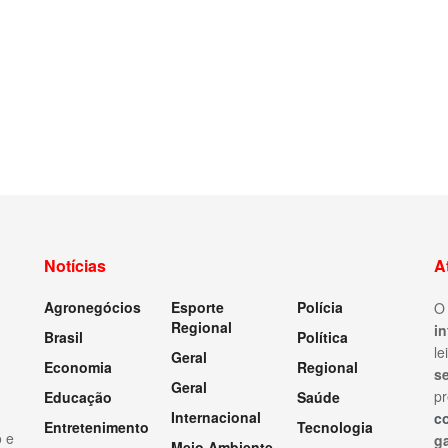
Notícias
A
Agronegócios
Esporte
Polícia
Regional
i
Brasil
Política
le
Geral
Economia
Regional
s
Geral
pr
Educação
Saúde
Internacional
c
Entretenimento
Tecnologia
ó e
ga
Meio Ambiente