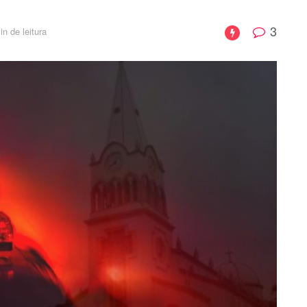
3
n de leitura