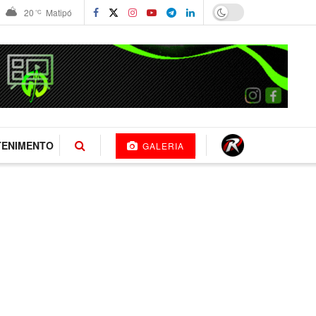
20
Matipó
°C
TENIMENTO
GALERIA