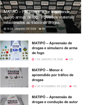
MATIPÓ – PM prende autor e apreende
quatro armas de fogo e diversos materiais
relacionados ao tráfico de drogas.
19 DE JANEIRO DE 2026
55
MATIPÓ – Apreensão de
drogas e simulacro de arma
de fogo
7 DE JANEIRO DE 2026
129
MATIPÓ – Menor é
apreendido por tráfico de
drogas
4 DE NOVEMBRO DE 2025
155
MATIPÓ – Apreensão de
drogas e condução de autor