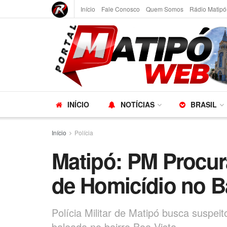
Início
Fale Conosco
Quem Somos
Rádio Matipó
INÍCIO
NOTÍCIAS
BRASIL
Início
Polícia
Matipó: PM Procura
de Homicídio no Ba
Polícia Militar de Matipó busca suspeit
baleada no bairro Boa Vista