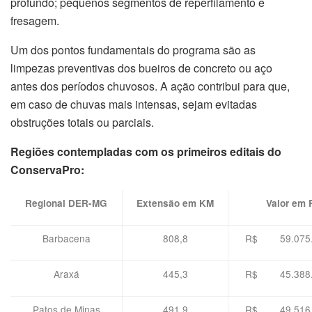
profundo; pequenos segmentos de reperfilamento e
fresagem.
Um dos pontos fundamentais do programa são as
limpezas preventivas dos bueiros de concreto ou aço
antes dos períodos chuvosos. A ação contribui para que,
em caso de chuvas mais intensas, sejam evitadas
obstruções totais ou parciais.
Regiões contempladas com os primeiros editais do
ConservaPro:
Regional DER-MG
Extensão em KM
Valor em 
Barbacena
808,8
R$ 59.075.
Araxá
445,3
R$ 45.388.
Patos de Minas
491,9
R$ 49.516.