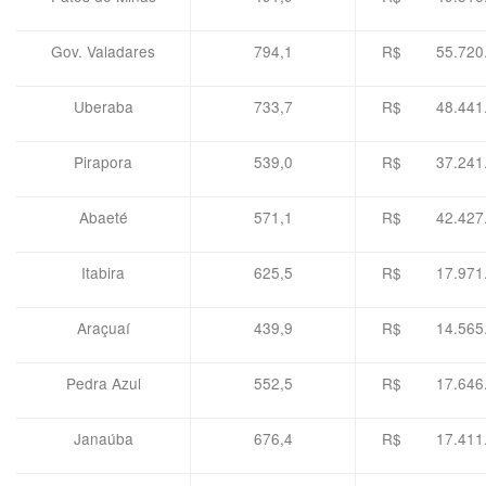
Gov. Valadares
794,1
R$ 55.720.
Uberaba
733,7
R$ 48.441.
Pirapora
539,0
R$ 37.241.
Abaeté
571,1
R$ 42.427.
Itabira
625,5
R$ 17.971.
Araçuaí
439,9
R$ 14.565.
Pedra Azul
552,5
R$ 17.646.
Janaúba
676,4
R$ 17.411.