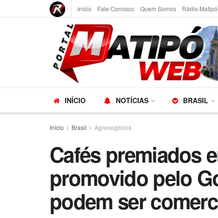
Início
Fale Conosco
Quem Somos
Rádio Matipó
INÍCIO
NOTÍCIAS
BRASIL
Início
Brasil
Agronegócios
Cafés premiados 
promovido pelo Go
podem ser comerci