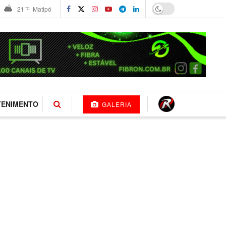
21
Matipó
°C
TENIMENTO
GALERIA