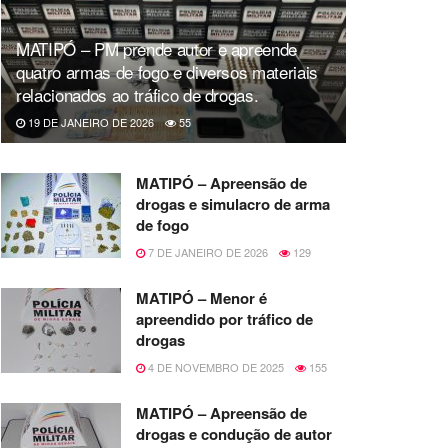
MATIPÓ – PM prende autor e apreende
quatro armas de fogo e diversos materiais
relacionados ao tráfico de drogas.
19 DE JANEIRO DE 2026
55
MATIPÓ – Apreensão de
drogas e simulacro de arma
de fogo
7 DE JANEIRO DE 2026
129
MATIPÓ – Menor é
apreendido por tráfico de
drogas
4 DE NOVEMBRO DE 2025
155
MATIPÓ – Apreensão de
drogas e condução de autor