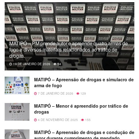
MATIPÓ – PM prende autor e apreende quatro armas de
fogo e diversos materiais relacionados ao tráfico de
drogas.
19 DE JANEIRO DE 2026
54
MATIPÓ – Apreensão de drogas e simulacro de
arma de fogo
7 DE JANEIRO DE 2026
129
MATIPÓ – Menor é apreendido por tráfico de
drogas
4 DE NOVEMBRO DE 2025
155
MATIPÓ – Apreensão de drogas e condução de
autor durante cumprimento de mandado