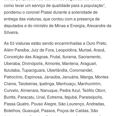
como levar um serviço de qualidade para a população”,
ponderou o coronel Piassi durante a solenidade de
entrega das viaturas, que contou com a presença de
deputados e do ministro de Minas e Energia, Alexandre da
Silveira.
As 53 viaturas estão sendo encaminhadas a Ouro Preto,
Além Paraíba, Juiz de Fora, Leopoldina, Muriaé, Araxá,
Conceição das Alagoas, Frutal, Iturama, Sacramento,
Uberaba, Divinópolis, Aimorés, Mantena, Araguari,
Ituiutaba, Tupaciguara, Uberlândia, Coromandel,
Patrocínio, Espinosa, Janaúba, Januária, Manga, Montes
Claros, Taiobeiras, Ipatinga, Manhuaçu, Manhumirim,
Curvelo, Almenara, Nanuque, Pedra Azul, Teófilo Otoni,
Buritis, Paracatu, Unaí, Extrema, Itajubá, Paraisópolis,
Passa Quatro, Pouso Alegre, São Lourenço, Andradas,
Botelhos, Guaxupé, Passos, Poços de Caldas, São