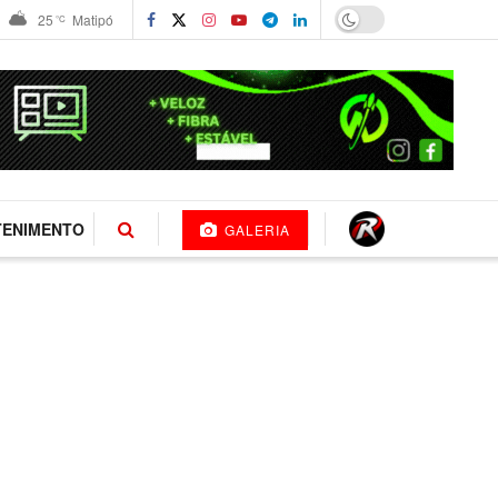
25
Matipó
°C
TENIMENTO
GALERIA