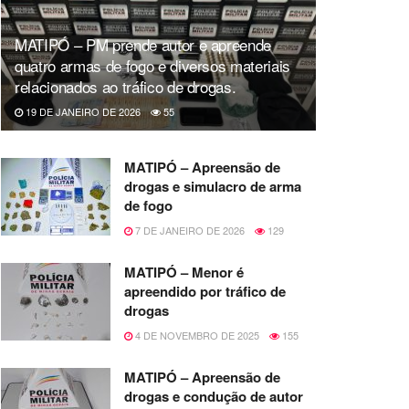
MATIPÓ – PM prende autor e apreende
quatro armas de fogo e diversos materiais
relacionados ao tráfico de drogas.
19 DE JANEIRO DE 2026
55
MATIPÓ – Apreensão de
drogas e simulacro de arma
de fogo
7 DE JANEIRO DE 2026
129
MATIPÓ – Menor é
apreendido por tráfico de
drogas
4 DE NOVEMBRO DE 2025
155
MATIPÓ – Apreensão de
drogas e condução de autor