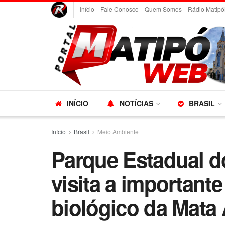
Início
Fale Conosco
Quem Somos
Rádio Matipó
INÍCIO
NOTÍCIAS
BRASIL
Início
Brasil
Meio Ambiente
Parque Estadual d
visita a importante
biológico da Mata 