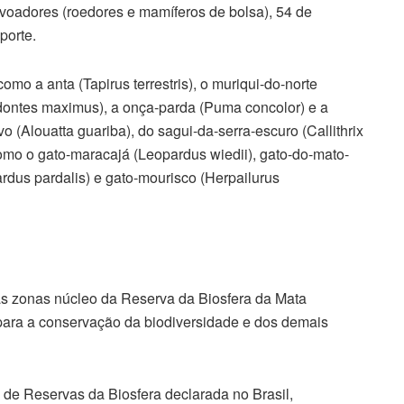
oadores (roedores e mamíferos de bolsa), 54 de
porte.
o a anta (Tapirus terrestris), o muriqui-do-norte
odontes maximus), a onça-parda (Puma concolor) e a
o (Alouatta guariba), do sagui-da-serra-escuro (Callithrix
, como o gato-maracajá (Leopardus wiedii), gato-do-mato-
ardus pardalis) e gato-mourisco (Herpailurus
s zonas núcleo da Reserva da Biosfera da Mata
para a conservação da biodiversidade e dos demais
de Reservas da Biosfera declarada no Brasil,