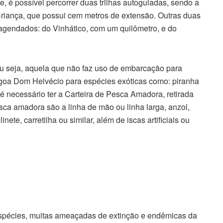
 é possível percorrer duas trilhas autoguiadas, sendo a
Criança, que possui cem metros de extensão. Outras duas
s agendados: do Vinhático, com um quilômetro, e do
u seja, aquela que não faz uso de embarcação para
lagoa Dom Helvécio para espécies exóticas como: piranha
é necessário ter a Carteira de Pesca Amadora, retirada
sca amadora são a linha de mão ou linha larga, anzol,
ete, carretilha ou similar, além de iscas artificiais ou
espécies, muitas ameaçadas de extinção e endêmicas da