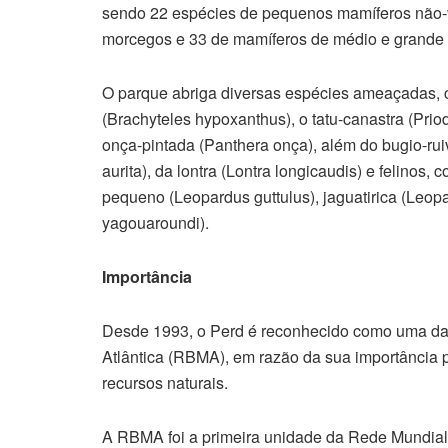
sendo 22 espécies de pequenos mamíferos não-v
morcegos e 33 de mamíferos de médio e grande 
O parque abriga diversas espécies ameaçadas, com
(Brachyteles hypoxanthus), o tatu-canastra (Pri
onça-pintada (Panthera onça), além do bugio-ruiv
aurita), da lontra (Lontra longicaudis) e felinos
pequeno (Leopardus guttulus), jaguatirica (Leop
yagouaroundi).
Importância
Desde 1993, o Perd é reconhecido como uma da
Atlântica (RBMA), em razão da sua importância 
recursos naturais.
A RBMA foi a primeira unidade da Rede Mundial 