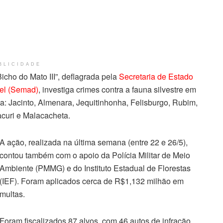
BLICIDADE
icho do Mato III”, deflagrada pela
Secretaria de Estado
el (Semad)
, investiga crimes contra a fauna silvestre em
a: Jacinto, Almenara, Jequitinhonha, Felisburgo, Rubim,
acuri e Malacacheta.
A ação, realizada na última semana (entre 22 e 26/5),
contou também com o apoio da Polícia Militar de Meio
Ambiente (PMMG) e do Instituto Estadual de Florestas
(IEF). Foram aplicados cerca de R$1,132 milhão em
multas.
Foram fiscalizados 87 alvos, com 46 autos de infração