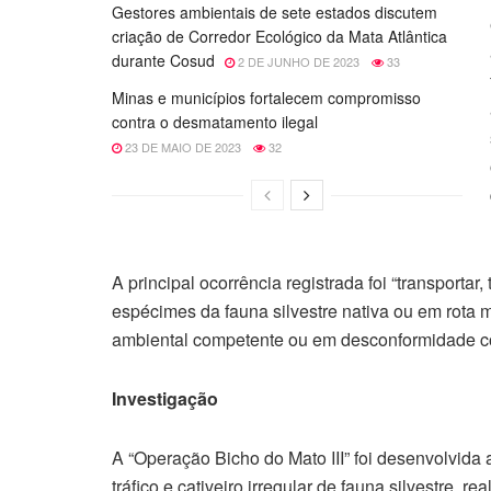
Gestores ambientais de sete estados discutem
criação de Corredor Ecológico da Mata Atlântica
durante Cosud
2 DE JUNHO DE 2023
33
Minas e municípios fortalecem compromisso
contra o desmatamento ilegal
23 DE MAIO DE 2023
32
A principal ocorrência registrada foi “transportar, 
espécimes da fauna silvestre nativa ou em rota 
ambiental competente ou em desconformidade co
Investigação
A “Operação Bicho do Mato III” foi desenvolvida 
tráfico e cativeiro irregular de fauna silvestre, re