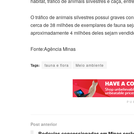
hábitat, tráfico de animais silvestres e caça, entr
O tráfico de animais silvestres possui graves c
cerca de 38 milhões de exemplares de fauna sej
aproximadamente 4 milhões deles sejam vendid
Fonte:Agência Minas
Tags:
fauna e flora
Meio ambiente
PU
Post anterior
Rodovias concessionadas em Minas serã