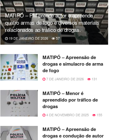
MATIPÓ – PM prende autor e apreende
quatro armas de fogo e diversos materiais
relacionados ao tráfico de drogas.
19 DE JANEIRO DE 2026
57
MATIPÓ – Apreensão de
drogas e simulacro de arma
de fogo
7 DE JANEIRO DE 2026
131
MATIPÓ – Menor é
apreendido por tráfico de
drogas
4 DE NOVEMBRO DE 2025
155
MATIPÓ – Apreensão de
drogas e condução de autor