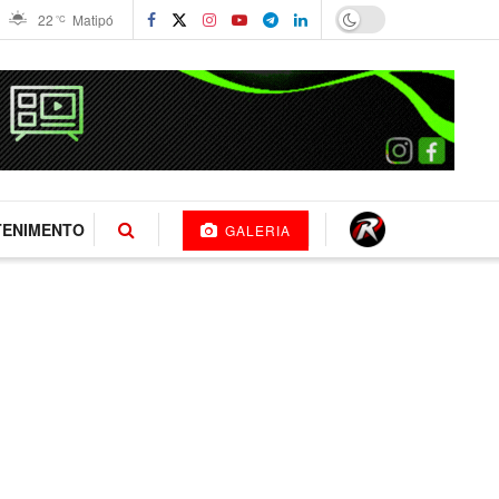
22
Matipó
°C
TENIMENTO
GALERIA