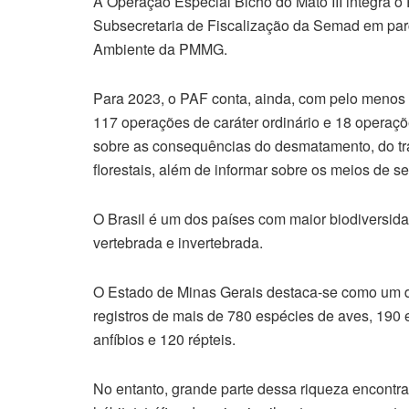
A Operação Especial Bicho do Mato III integra o
Subsecretaria de Fiscalização da Semad em pa
Ambiente da PMMG.
Para 2023, o PAF conta, ainda, com pelo menos 
117 operações de caráter ordinário e 18 operaç
sobre as consequências do desmatamento, do tráf
florestais, além de informar sobre os meios de s
O Brasil é um dos países com maior biodiversid
vertebrada e invertebrada.
O Estado de Minas Gerais destaca-se como um d
registros de mais de 780 espécies de aves, 190
anfíbios e 120 répteis.
No entanto, grande parte dessa riqueza encont