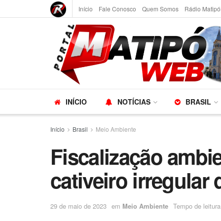
Início
Fale Conosco
Quem Somos
Rádio Matipó
INÍCIO
NOTÍCIAS
BRASIL
Início
Brasil
Meio Ambiente
Fiscalização ambien
cativeiro irregular
29 de maio de 2023
em
Meio Ambiente
Tempo de leitura