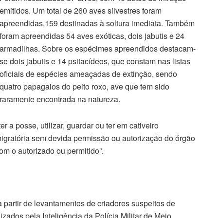
emitidos. Um total de 260 aves silvestres foram
apreendidas,159 destinadas à soltura imediata. Também
foram apreendidas 54 aves exóticas, dois jabutis e 24
armadilhas. Sobre os espécimes apreendidos destacam-
se dois jabutis e 14 psitacídeos, que constam nas listas
oficiais de espécies ameaçadas de extinção, sendo
quatro papagaios do peito roxo, ave que tem sido
raramente encontrada na natureza.
ter a posse, utilizar, guardar ou ter em cativeiro
migratória sem devida permissão ou autorização do órgão
m o autorizado ou permitido”.
a partir de levantamentos de criadores suspeitos de
alizados pela Inteligência da Polícia Militar de Meio