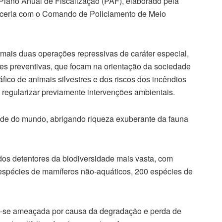
 Plano Anual de Fiscalização (PAF), elaborado pela
rceria com o Comando de Policiamento de Meio
mais duas operações repressivas de caráter especial,
ões preventivas, que focam na orientação da sociedade
ico de animais silvestres e dos riscos dos incêndios
e regularizar previamente intervenções ambientais.
ade do mundo, abrigando riqueza exuberante da fauna
os detentores da biodiversidade mais vasta, com
 espécies de mamíferos não-aquáticos, 200 espécies de
ra-se ameaçada por causa da degradação e perda de