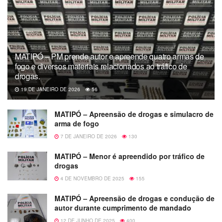
MATIPÓ – PM prende autor e apreende quatro armas de
fogo e diversos materiais relacionados ao tráfico de
drogas.
19 DE JANEIRO DE 2026
56
MATIPÓ – Apreensão de drogas e simulacro de
arma de fogo
7 DE JANEIRO DE 2026
130
MATIPÓ – Menor é apreendido por tráfico de
drogas
4 DE NOVEMBRO DE 2025
155
MATIPÓ – Apreensão de drogas e condução de
autor durante cumprimento de mandado
12 DE JUNHO DE 2025
400