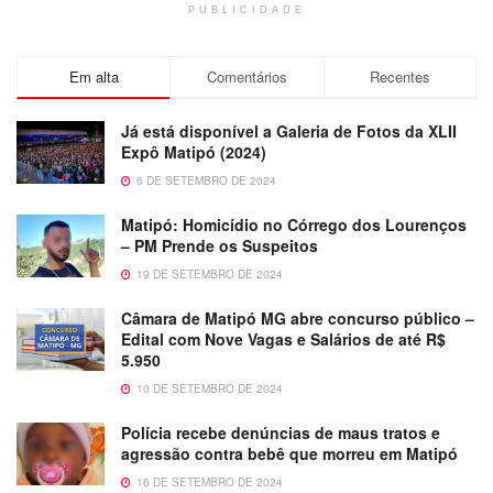
PUBLICIDADE
Em alta
Comentários
Recentes
Já está disponível a Galeria de Fotos da XLII
Expô Matipó (2024)
6 DE SETEMBRO DE 2024
Matipó: Homicídio no Córrego dos Lourenços
– PM Prende os Suspeitos
19 DE SETEMBRO DE 2024
Câmara de Matipó MG abre concurso público –
Edital com Nove Vagas e Salários de até R$
5.950
10 DE SETEMBRO DE 2024
Polícia recebe denúncias de maus tratos e
agressão contra bebê que morreu em Matipó
16 DE SETEMBRO DE 2024