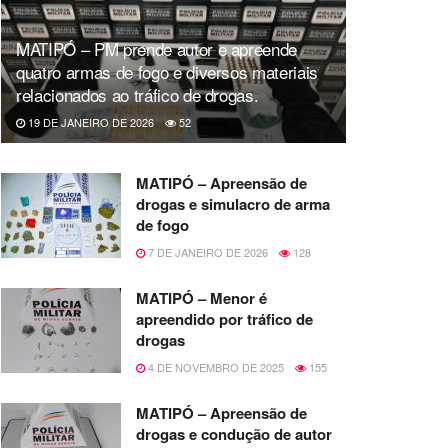
MATIPÓ – PM prende autor e apreende
quatro armas de fogo e diversos materiais
relacionados ao tráfico de drogas.
19 DE JANEIRO DE 2026
52
MATIPÓ – Apreensão de
drogas e simulacro de arma
de fogo
7 DE JANEIRO DE 2026
128
MATIPÓ – Menor é
apreendido por tráfico de
drogas
4 DE NOVEMBRO DE 2025
155
MATIPÓ – Apreensão de
drogas e condução de autor