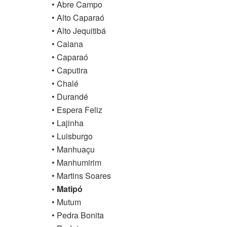
• Abre Campo
• Alto Caparaó
• Alto Jequitibá
• Caiana
• Caparaó
• Caputira
• Chalé
• Durandé
• Espera Feliz
• Lajinha
• Luisburgo
• Manhuaçu
• Manhumirim
• Martins Soares
• Matipó
• Mutum
• Pedra Bonita