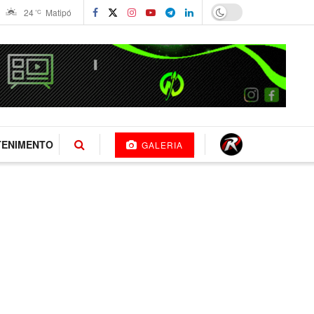
24
Matipó
°C
TENIMENTO
GALERIA