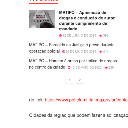
MATIPÓ – Apreensão de
drogas e condução de autor
durante cumprimento de
mandado
12 DE JUNHO DE 2025
398
MATIPÓ – Foragido da Justiça é preso durante
operação policial
26 DE MAIO DE 2025
414
MATIPÓ – Homem é preso por tráfico de drogas
no centro da cidade
10 DE MAIO DE 2025
239
do link:
https://www.policiamilitar.mg.gov.br/conta
Cidades da região que podem fazer a solicitação