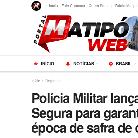
Início
Fale Conosco
Quem Somos
Rádio Matipó
INÍCIO
NOTÍCIAS
BRASIL
Início
Regional
Polícia Militar lan
Segura para garan
época de safra de 