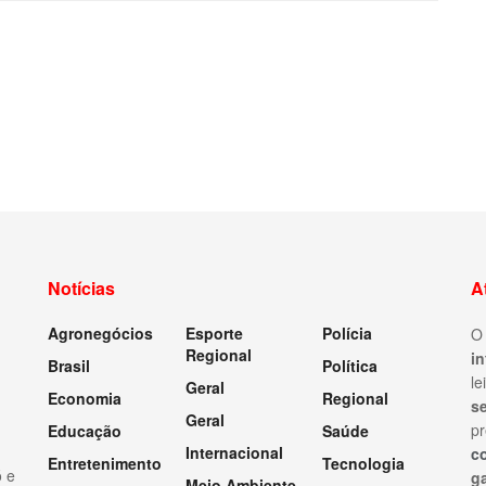
Notícias
A
Agronegócios
Esporte
Polícia
Regional
i
Brasil
Política
le
Geral
Economia
Regional
s
Geral
pr
Educação
Saúde
Internacional
c
Entretenimento
Tecnologia
ó e
ga
Meio Ambiente