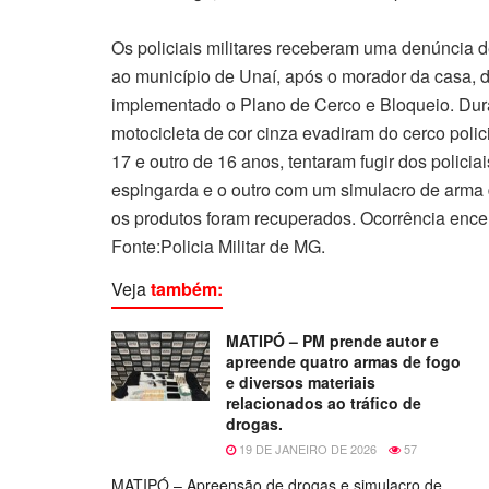
Os policiais militares receberam uma denúncia d
ao município de Unaí, após o morador da casa, d
implementado o Plano de Cerco e Bloqueio. Dur
motocicleta de cor cinza evadiram do cerco polic
17 e outro de 16 anos, tentaram fugir dos polic
espingarda e o outro com um simulacro de arma 
os produtos foram recuperados. Ocorrência encer
Fonte:Policia Militar de MG.
Veja
também:
MATIPÓ – PM prende autor e
apreende quatro armas de fogo
e diversos materiais
relacionados ao tráfico de
drogas.
19 DE JANEIRO DE 2026
57
MATIPÓ – Apreensão de drogas e simulacro de