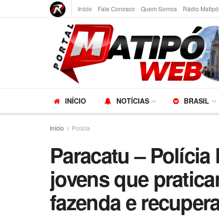
Início
Fale Conosco
Quem Somos
Rádio Matipó
INÍCIO
NOTÍCIAS
BRASIL
Início
Polícia
Paracatu – Polícia 
jovens que pratic
fazenda e recuper