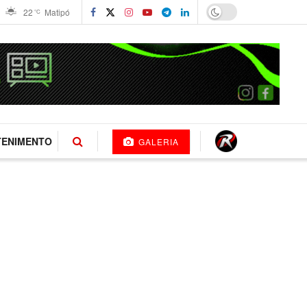
22
Matipó
°C
TENIMENTO
GALERIA