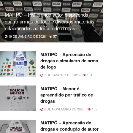
MATIPÓ – PM prende autor e apreende
quatro armas de fogo e diversos materiais
relacionados ao tráfico de drogas.
19 DE JANEIRO DE 2026
57
MATIPÓ – Apreensão de
drogas e simulacro de arma
de fogo
7 DE JANEIRO DE 2026
131
MATIPÓ – Menor é
apreendido por tráfico de
drogas
4 DE NOVEMBRO DE 2025
155
MATIPÓ – Apreensão de
drogas e condução de autor