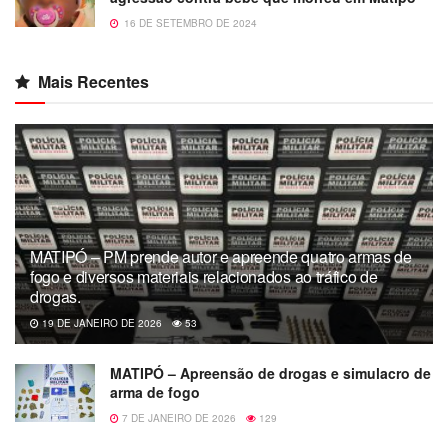
16 DE SETEMBRO DE 2024
Mais Recentes
MATIPÓ – PM prende autor e apreende quatro armas de
fogo e diversos materiais relacionados ao tráfico de
drogas.
19 DE JANEIRO DE 2026
53
MATIPÓ – Apreensão de drogas e simulacro de
arma de fogo
7 DE JANEIRO DE 2026
129