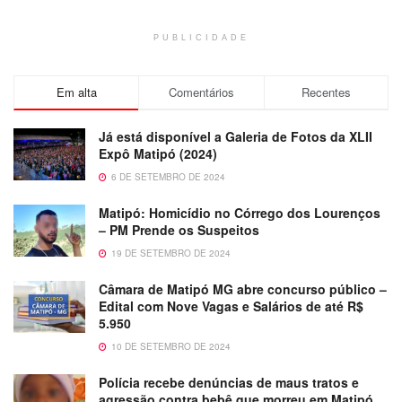
PUBLICIDADE
Em alta
Comentários
Recentes
Já está disponível a Galeria de Fotos da XLII
Expô Matipó (2024)
6 DE SETEMBRO DE 2024
Matipó: Homicídio no Córrego dos Lourenços
– PM Prende os Suspeitos
19 DE SETEMBRO DE 2024
Câmara de Matipó MG abre concurso público –
Edital com Nove Vagas e Salários de até R$
5.950
10 DE SETEMBRO DE 2024
Polícia recebe denúncias de maus tratos e
agressão contra bebê que morreu em Matipó