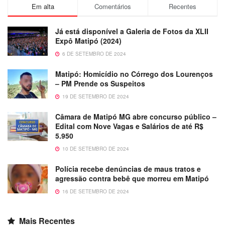
Em alta
Comentários
Recentes
Já está disponível a Galeria de Fotos da XLII
Expô Matipó (2024)
6 DE SETEMBRO DE 2024
Matipó: Homicídio no Córrego dos Lourenços
– PM Prende os Suspeitos
19 DE SETEMBRO DE 2024
Câmara de Matipó MG abre concurso público –
Edital com Nove Vagas e Salários de até R$
5.950
10 DE SETEMBRO DE 2024
Polícia recebe denúncias de maus tratos e
agressão contra bebê que morreu em Matipó
16 DE SETEMBRO DE 2024
Mais Recentes