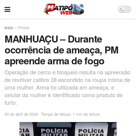
Início
Polícia
MANHUAÇU – Durante
ocorrência de ameaça, PM
apreende arma de fogo
Operação de cerco e bloqueio resulta na apreensão
de revólver calibre 38 escondido na roupa íntima de
uma mulher. Arma foi utilizada em ameaça, e
celular da mulher é identificado como produto de
furto.
20 de abril de 2024
Tempo de leitura: 1 min de leitura