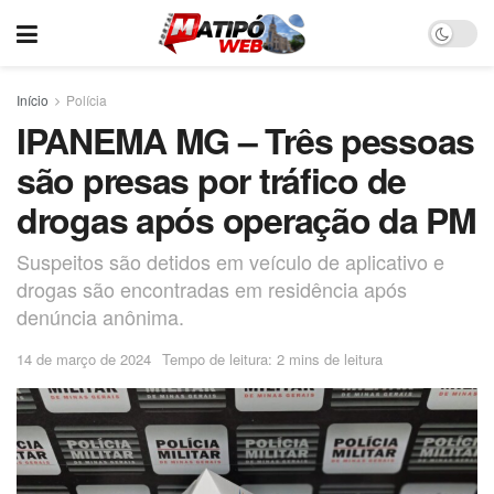
Início
Polícia
IPANEMA MG – Três pessoas
são presas por tráfico de
drogas após operação da PM
Suspeitos são detidos em veículo de aplicativo e
drogas são encontradas em residência após
denúncia anônima.
14 de março de 2024
Tempo de leitura: 2 mins de leitura