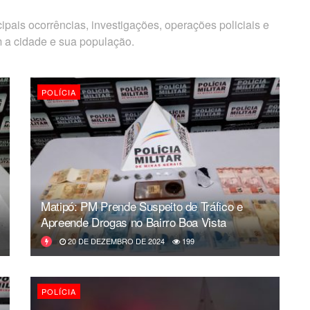
ipais ocorrências, investigações, operações policiais e
 a cidade e sua população.
POLÍCIA
Matipó: PM Prende Suspeito de Tráfico e
Apreende Drogas no Bairro Boa Vista
20 DE DEZEMBRO DE 2024
199
POLÍCIA