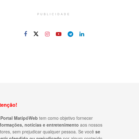
PUBLICIDADE
tenção!
O
Portal MatipóWeb
tem como objetivo fornecer
nformações, notícias e entretenimento
aos nossos
itores, sem prejudicar qualquer pessoa. Se você
se
entir ofendido ou prejudicado
por algum conteúdo