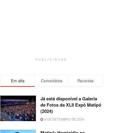
PUBLICIDADE
Em alta
Comentários
Recentes
Já está disponível a Galeria
de Fotos da XLII Expô Matipó
(2024)
6 DE SETEMBRO DE 2024
Matipó: Homicídio no