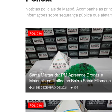
Notícias policiais de Matipó. Acompanhe as princ
informações sobre segurança pública que afetam
POLÍCIA
Santa Margarida: PM Apreende Drogas e
Materiais do Tráfico no Bairro Santa Filomena
24 DE DEZEMBRO DE 2024
155
POLÍCIA