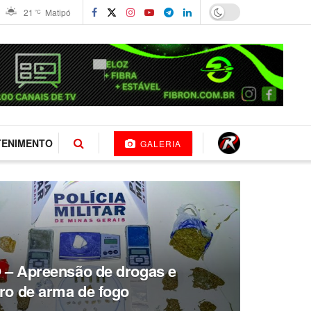
21
Matipó
°C
TENIMENTO
GALERIA
– Apreensão de drogas e
ro de arma de fogo