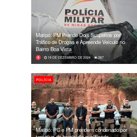
Matipó: PM Prende Dois Suspeitos por
Tráfico de Drogas e Apreende Veículo no
Bairro Boa Vista
19 DE DEZEMBRO DE 2024
267
POLÍCIA
Matipó: PC e PM prendem condenado por
tentativa de homicídio qualificado