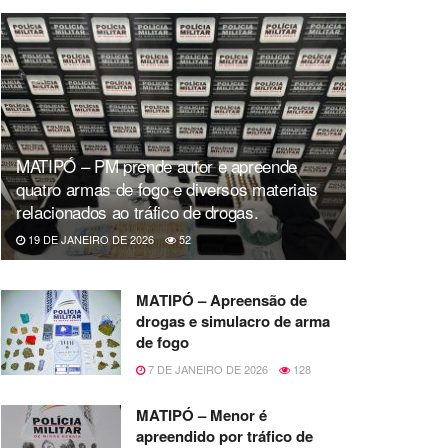
MATIPÓ – PM prende autor e apreende
quatro armas de fogo e diversos materiais
relacionados ao tráfico de drogas.
19 DE JANEIRO DE 2026
52
MATIPÓ – Apreensão de
drogas e simulacro de arma
de fogo
7 DE JANEIRO DE 2026
128
MATIPÓ – Menor é
apreendido por tráfico de