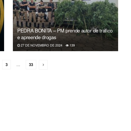
PEDRA BONITA – PM prende autor de tráfico
e apreende drogas
27 DE NOVEMBRO DE 2024
139
3
…
33