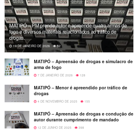
MATIPÓ – PM prende autor e apreende quatro armas de
fogo e diversos materiais relacionados ao tráfico de
drogas.
19 DE JANEIRO DE 2026
52
MATIPÓ – Apreensão de drogas e simulacro de
arma de fogo
7 DE JANEIRO DE 2026
128
MATIPÓ – Menor é apreendido por tráfico de
drogas
4 DE NOVEMBRO DE 2025
155
MATIPÓ – Apreensão de drogas e condução de
autor durante cumprimento de mandado
12 DE JUNHO DE 2025
398