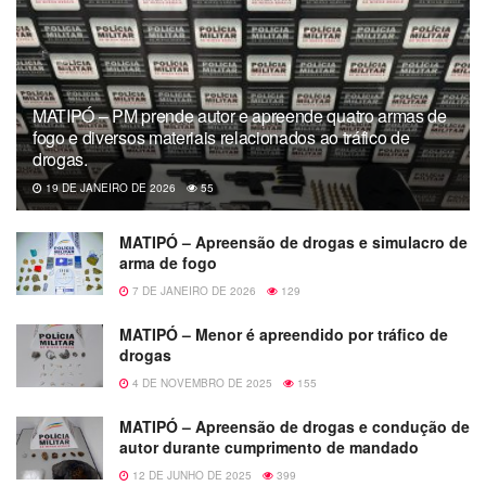
MATIPÓ – PM prende autor e apreende quatro armas de
fogo e diversos materiais relacionados ao tráfico de
drogas.
19 DE JANEIRO DE 2026
55
MATIPÓ – Apreensão de drogas e simulacro de
arma de fogo
7 DE JANEIRO DE 2026
129
MATIPÓ – Menor é apreendido por tráfico de
drogas
4 DE NOVEMBRO DE 2025
155
MATIPÓ – Apreensão de drogas e condução de
autor durante cumprimento de mandado
12 DE JUNHO DE 2025
399