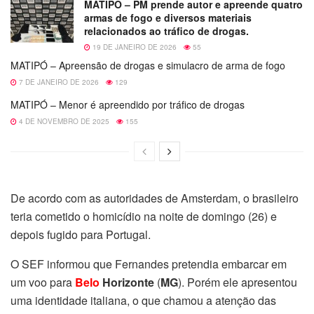
MATIPÓ – PM prende autor e apreende quatro
armas de fogo e diversos materiais
relacionados ao tráfico de drogas.
19 DE JANEIRO DE 2026
55
MATIPÓ – Apreensão de drogas e simulacro de arma de fogo
7 DE JANEIRO DE 2026
129
MATIPÓ – Menor é apreendido por tráfico de drogas
4 DE NOVEMBRO DE 2025
155
De acordo com as autoridades de Amsterdam, o brasileiro
teria cometido o homicídio na noite de domingo (26) e
depois fugido para Portugal.
O SEF informou que Fernandes pretendia embarcar em
um voo para
Belo
Horizonte
(
MG
). Porém ele apresentou
uma identidade italiana, o que chamou a atenção das