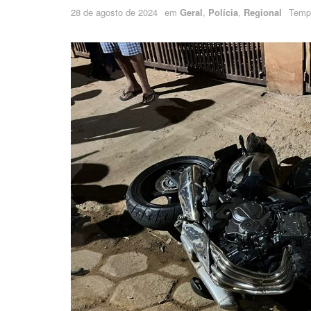
28 de agosto de 2024
em
Geral
,
Polícia
,
Regional
Tempo