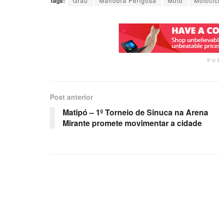
Tags:
Grau
Manobra Perigosa
Moto
Motocic
PU
Post anterior
Matipó – 1º Torneio de Sinuca na Arena
Mirante promete movimentar a cidade