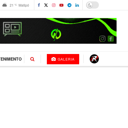
21
Matipó
°C
TENIMENTO
GALERIA