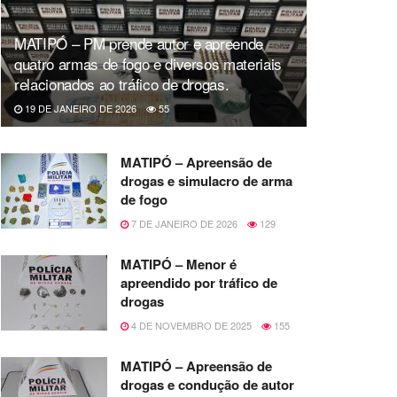
MATIPÓ – PM prende autor e apreende
quatro armas de fogo e diversos materiais
relacionados ao tráfico de drogas.
19 DE JANEIRO DE 2026
55
MATIPÓ – Apreensão de
drogas e simulacro de arma
de fogo
7 DE JANEIRO DE 2026
129
MATIPÓ – Menor é
apreendido por tráfico de
drogas
4 DE NOVEMBRO DE 2025
155
MATIPÓ – Apreensão de
drogas e condução de autor