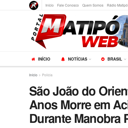
Início
Fale Conosco
Quem Somos
Rádio Matipó
INÍCIO
NOTÍCIAS
BRASIL
Início
Polícia
São João do Orien
Anos Morre em Ac
Durante Manobra 