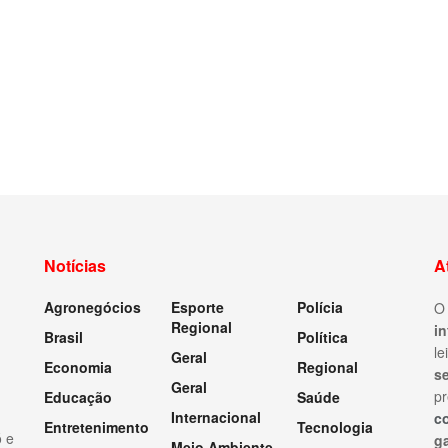
Notícias
A
Agronegócios
Esporte
Polícia
Regional
i
Brasil
Política
le
Geral
Economia
Regional
s
Geral
pr
Educação
Saúde
Internacional
c
Entretenimento
Tecnologia
ó e
ga
Meio Ambiente