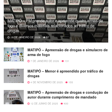
MATIPÓ – PM prende autor e apreende quatro armas de
fogo e diversos materiais relacionados ao tráfico de
drogas.
19 DE JANEIRO DE 2026
57
MATIPÓ – Apreensão de drogas e simulacro de
arma de fogo
7 DE JANEIRO DE 2026
131
MATIPÓ – Menor é apreendido por tráfico de
drogas
4 DE NOVEMBRO DE 2025
155
MATIPÓ – Apreensão de drogas e condução de
autor durante cumprimento de mandado
12 DE JUNHO DE 2025
400