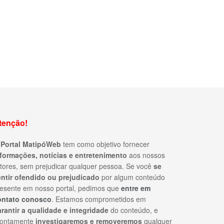
tenção!
O
Portal MatipóWeb
tem como objetivo fornecer
nformações, notícias e entretenimento
aos nossos
itores, sem prejudicar qualquer pessoa. Se você
se
entir ofendido ou prejudicado
por algum conteúdo
esente em nosso portal, pedimos que
entre em
ontato conosco
. Estamos comprometidos em
rantir a qualidade e integridade
do conteúdo, e
rontamente
investigaremos e removeremos
qualquer