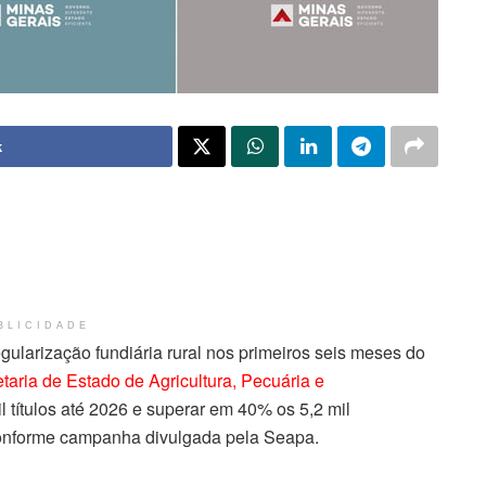
k
BLICIDADE
egularização fundiária rural nos primeiros seis meses do
taria de Estado de Agricultura, Pecuária e
il títulos até 2026 e superar em 40% os 5,2 mil
onforme campanha divulgada pela Seapa.