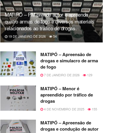
MATIPÓ – PM prende autor e apreende
quatro armas de fogo e diversos materiais
relacionados ao tráfico de drogas.
19 DE JANEIRO DE 2026
54
MATIPÓ – Apreensão de
drogas e simulacro de arma
de fogo
7 DE JANEIRO DE 2026
129
MATIPÓ – Menor é
apreendido por tráfico de
drogas
4 DE NOVEMBRO DE 2025
155
MATIPÓ – Apreensão de
drogas e condução de autor