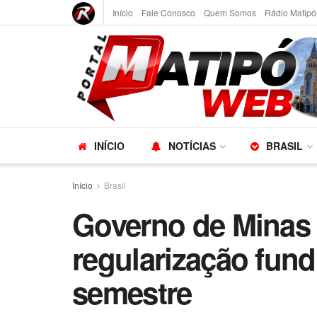
Início
Fale Conosco
Quem Somos
Rádio Matipó
INÍCIO
NOTÍCIAS
BRASIL
Início
Brasil
Governo de Minas e
regularização fundi
semestre