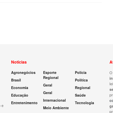
Notícias
A
Agronegócios
Esporte
Polícia
Regional
i
Brasil
Política
le
Geral
Economia
Regional
s
Geral
pr
Educação
Saúde
Internacional
c
Entretenimento
Tecnologia
ó e
ga
Meio Ambiente
p