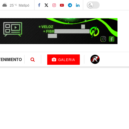
25
Matipó
°C
TENIMENTO
GALERIA