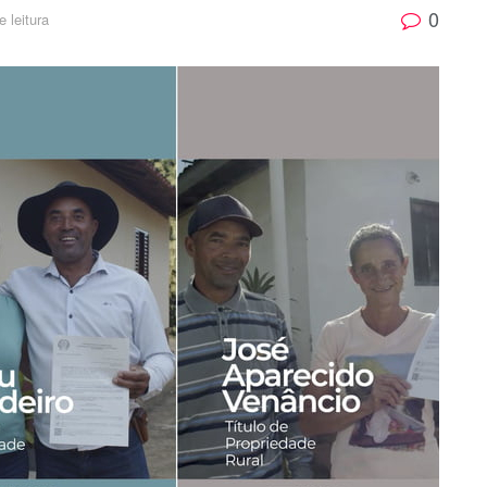
0
 leitura