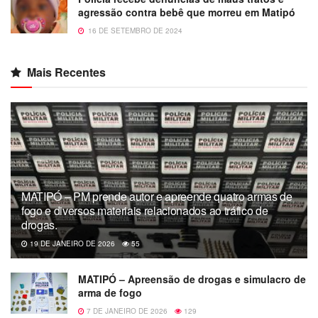
agressão contra bebê que morreu em Matipó
16 DE SETEMBRO DE 2024
Mais Recentes
MATIPÓ – PM prende autor e apreende quatro armas de
fogo e diversos materiais relacionados ao tráfico de
drogas.
19 DE JANEIRO DE 2026
55
MATIPÓ – Apreensão de drogas e simulacro de
arma de fogo
7 DE JANEIRO DE 2026
129