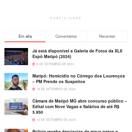
PUBLICIDADE
Em alta
Comentários
Recentes
Já está disponível a Galeria de Fotos da XLII
Expô Matipó (2024)
6 DE SETEMBRO DE 2024
Matipó: Homicídio no Córrego dos Lourenços
– PM Prende os Suspeitos
19 DE SETEMBRO DE 2024
Câmara de Matipó MG abre concurso público –
Edital com Nove Vagas e Salários de até R$
5.950
10 DE SETEMBRO DE 2024
Polícia recebe denúncias de maus tratos e