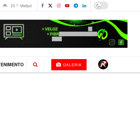
23
Matipó
°C
TENIMENTO
GALERIA