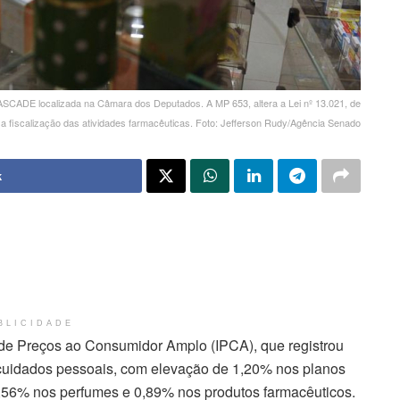
 ASCADE localizada na Câmara dos Deputados. A MP 653, altera a Lei nº 13.021, de
 a fiscalização das atividades farmacêuticas. Foto: Jefferson Rudy/Agência Senado
k
BLICIDADE
 de Preços ao Consumidor Amplo (IPCA), que registrou
e cuidados pessoais, com elevação de 1,20% nos planos
3,56% nos perfumes e 0,89% nos produtos farmacêuticos.