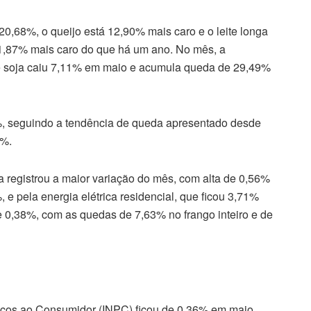
0,68%, o queijo está 12,90% mais caro e o leite longa
11,87% mais caro do que há um ano. No mês, a
de soja caiu 7,11% em maio e acumula queda de 29,49%
 seguindo a tendência de queda apresentado desde
9%.
a registrou a maior variação do mês, com alta de 0,56%
e pela energia elétrica residencial, que ficou 3,71%
e 0,38%, com as quedas de 7,63% no frango inteiro e de
eços ao Consumidor (INPC) ficou de 0,36% em maio,