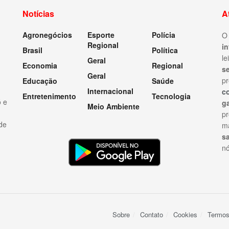
Notícias
A
Agronegócios
Esporte
Polícia
Regional
i
Brasil
Política
le
Geral
Economia
Regional
s
Geral
pr
Educação
Saúde
Internacional
c
Entretenimento
Tecnologia
ó e
ga
Meio Ambiente
p
 de
ma
sa
nó
Sobre
Contato
Cookies
Termos