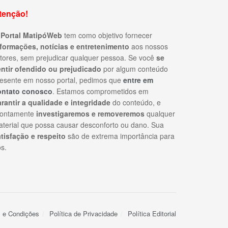
tenção!
O
Portal MatipóWeb
tem como objetivo fornecer
nformações, notícias e entretenimento
aos nossos
itores, sem prejudicar qualquer pessoa. Se você
se
entir ofendido ou prejudicado
por algum conteúdo
esente em nosso portal, pedimos que
entre em
ontato conosco
. Estamos comprometidos em
rantir a qualidade e integridade
do conteúdo, e
rontamente
investigaremos e removeremos
qualquer
terial que possa causar desconforto ou dano. Sua
tisfação e respeito
são de extrema importância para
s.
 e Condições
Política de Privacidade
Política Editorial