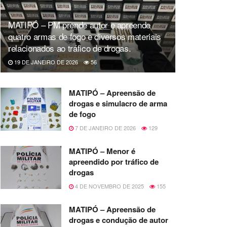
MATIPÓ – PM prende autor e apreende
quatro armas de fogo e diversos materiais
relacionados ao tráfico de drogas.
19 DE JANEIRO DE 2026
56
MATIPÓ – Apreensão de
drogas e simulacro de arma
de fogo
7 DE JANEIRO DE 2026
129
MATIPÓ – Menor é
apreendido por tráfico de
drogas
4 DE NOVEMBRO DE 2025
155
MATIPÓ – Apreensão de
drogas e condução de autor