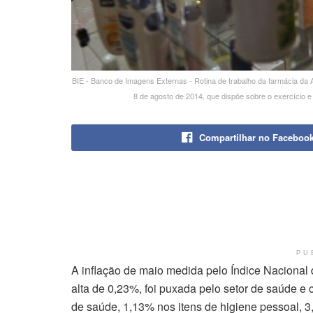
BIE - Banco de Imagens Externas - Rotina de trabalho da farmácia da
8 de agosto de 2014, que dispõe sobre o exercício e
Compartilhar no Faceboo
PU
A inflação de maio medida pelo Índice Nacional
alta de 0,23%, foi puxada pelo setor de saúde 
de saúde, 1,13% nos itens de higiene pessoal, 