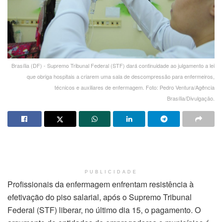
Brasília (DF) - Supremo Tribunal Federal (STF) dará continuidade ao julgamento a lei
que obriga hospitais a criarem uma sala de descompressão para enfermeiros,
técnicos e auxiliares de enfermagem. Foto: Pedro Ventura/Agência
Brasília/Divulgaçāo.
PUBLICIDADE
Profissionais da enfermagem enfrentam resistência à
efetivação do piso salarial, após o Supremo Tribunal
Federal (STF) liberar, no último dia 15, o pagamento. O