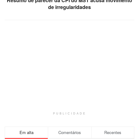
Resumo de parecer da CPI do MST acusa movimento
de irregularidades
PUBLICIDADE
Em alta
Comentários
Recentes