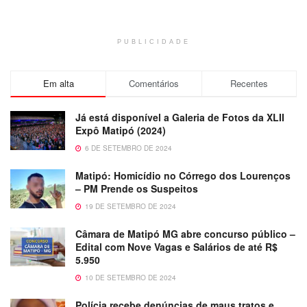
PUBLICIDADE
Em alta
Comentários
Recentes
Já está disponível a Galeria de Fotos da XLII
Expô Matipó (2024)
6 DE SETEMBRO DE 2024
Matipó: Homicídio no Córrego dos Lourenços
– PM Prende os Suspeitos
19 DE SETEMBRO DE 2024
Câmara de Matipó MG abre concurso público –
Edital com Nove Vagas e Salários de até R$
5.950
10 DE SETEMBRO DE 2024
Polícia recebe denúncias de maus tratos e