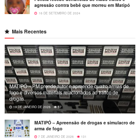
agressão contra bebê que morreu em Matipó
16 DE SETEMBRO DE 2024
Mais Recentes
MATIPÓ – PM prende autor e apreende quatro armas de
fogo e diversos materiais relacionados ao tráfico de
drogas.
19 DE JANEIRO DE 2026
57
MATIPÓ – Apreensão de drogas e simulacro de
arma de fogo
7 DE JANEIRO DE 2026
131