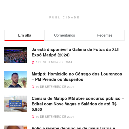
PUBLICIDADE
Em alta
Comentários
Recentes
Já está disponível a Galeria de Fotos da XLII
Expô Matipó (2024)
6 DE SETEMBRO DE 2024
Matipó: Homicídio no Córrego dos Lourenços
– PM Prende os Suspeitos
19 DE SETEMBRO DE 2024
Câmara de Matipó MG abre concurso público –
Edital com Nove Vagas e Salários de até R$
5.950
10 DE SETEMBRO DE 2024
Polícia recebe denúncias de maus tratos e