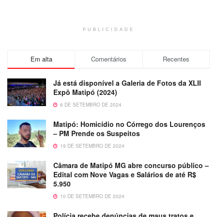
PUBLICIDADE
Em alta
Comentários
Recentes
Já está disponível a Galeria de Fotos da XLII
Expô Matipó (2024)
6 DE SETEMBRO DE 2024
Matipó: Homicídio no Córrego dos Lourenços
– PM Prende os Suspeitos
19 DE SETEMBRO DE 2024
Câmara de Matipó MG abre concurso público –
Edital com Nove Vagas e Salários de até R$
5.950
10 DE SETEMBRO DE 2024
Polícia recebe denúncias de maus tratos e