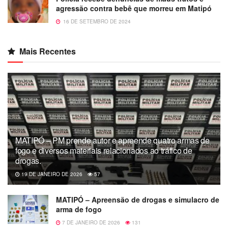
agressão contra bebê que morreu em Matipó
16 DE SETEMBRO DE 2024
Mais Recentes
MATIPÓ – PM prende autor e apreende quatro armas de
fogo e diversos materiais relacionados ao tráfico de
drogas.
19 DE JANEIRO DE 2026
57
MATIPÓ – Apreensão de drogas e simulacro de
arma de fogo
7 DE JANEIRO DE 2026
131