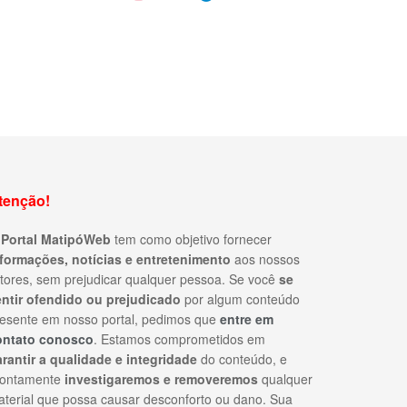
tenção!
O
Portal MatipóWeb
tem como objetivo fornecer
nformações, notícias e entretenimento
aos nossos
itores, sem prejudicar qualquer pessoa. Se você
se
entir ofendido ou prejudicado
por algum conteúdo
esente em nosso portal, pedimos que
entre em
ontato conosco
. Estamos comprometidos em
rantir a qualidade e integridade
do conteúdo, e
rontamente
investigaremos e removeremos
qualquer
terial que possa causar desconforto ou dano. Sua