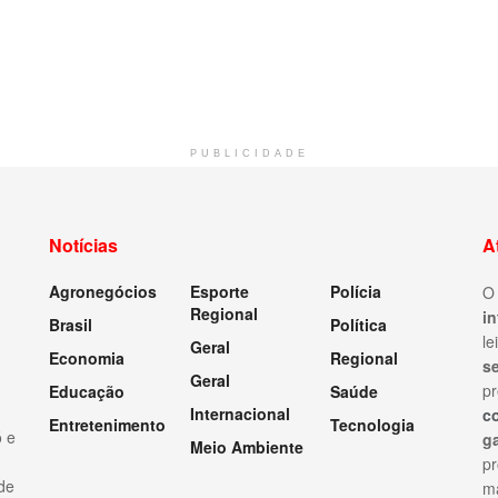
PUBLICIDADE
Notícias
A
Agronegócios
Esporte
Polícia
Regional
i
Brasil
Política
le
Geral
Economia
Regional
s
Geral
pr
Educação
Saúde
Internacional
c
Entretenimento
Tecnologia
ó e
ga
Meio Ambiente
p
 de
ma