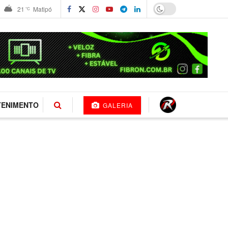
21
Matipó
°C
TENIMENTO
GALERIA