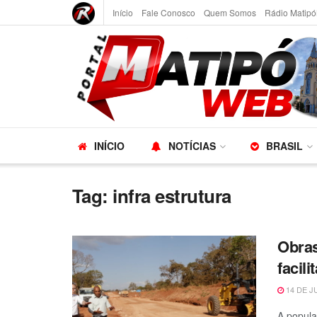
Início
Fale Conosco
Quem Somos
Rádio Matipó
INÍCIO
NOTÍCIAS
BRASIL
Tag:
infra estrutura
Obras
facil
14 DE J
A popula