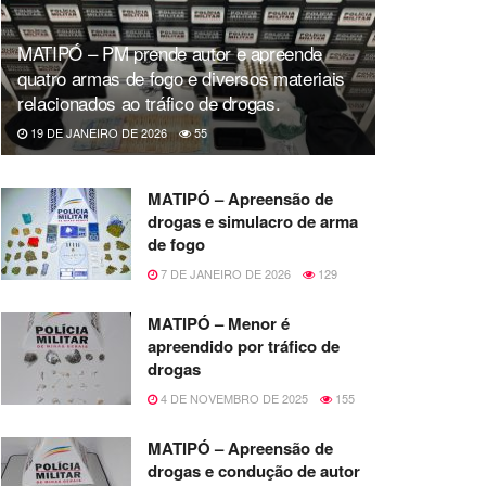
MATIPÓ – PM prende autor e apreende
quatro armas de fogo e diversos materiais
relacionados ao tráfico de drogas.
19 DE JANEIRO DE 2026
55
MATIPÓ – Apreensão de
drogas e simulacro de arma
de fogo
7 DE JANEIRO DE 2026
129
MATIPÓ – Menor é
apreendido por tráfico de
drogas
4 DE NOVEMBRO DE 2025
155
MATIPÓ – Apreensão de
drogas e condução de autor