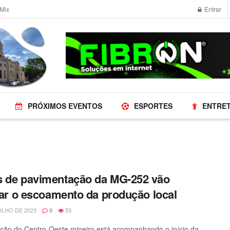
Mix
Entrar
PRÓXIMOS EVENTOS
ESPORTES
ENTRE
 de pavimentação da MG-252 vão
itar o escoamento da produção local
ULHO DE 2023
53
0
ção do Centro-Oeste mineiro está acompanhando o início da