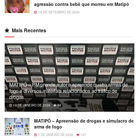
agressão contra bebê que morreu em Matipó
16 DE SETEMBRO DE 2024
Mais Recentes
MATIPÓ – PM prende autor e apreende quatro armas de
fogo e diversos materiais relacionados ao tráfico de
drogas.
19 DE JANEIRO DE 2026
58
MATIPÓ – Apreensão de drogas e simulacro de
arma de fogo
7 DE JANEIRO DE 2026
137