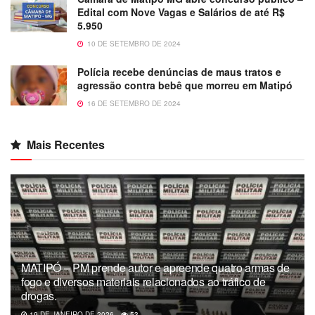
Edital com Nove Vagas e Salários de até R$
5.950
10 DE SETEMBRO DE 2024
Polícia recebe denúncias de maus tratos e
agressão contra bebê que morreu em Matipó
16 DE SETEMBRO DE 2024
Mais Recentes
MATIPÓ – PM prende autor e apreende quatro armas de
fogo e diversos materiais relacionados ao tráfico de
drogas.
19 DE JANEIRO DE 2026
53