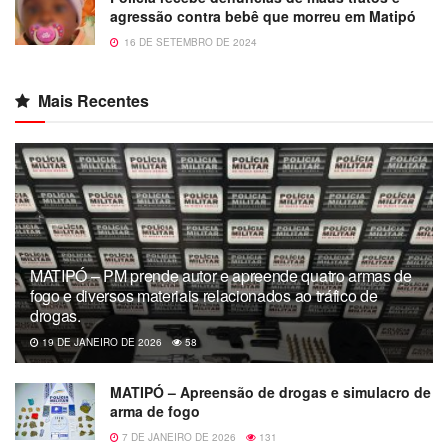
agressão contra bebê que morreu em Matipó
16 DE SETEMBRO DE 2024
Mais Recentes
MATIPÓ – PM prende autor e apreende quatro armas de
fogo e diversos materiais relacionados ao tráfico de
drogas.
19 DE JANEIRO DE 2026
58
MATIPÓ – Apreensão de drogas e simulacro de
arma de fogo
7 DE JANEIRO DE 2026
131