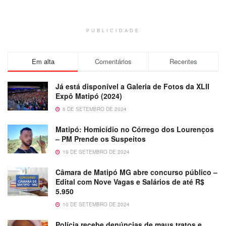
PUBLICIDADE
Em alta
Comentários
Recentes
Já está disponível a Galeria de Fotos da XLII
Expô Matipó (2024)
6 DE SETEMBRO DE 2024
Matipó: Homicídio no Córrego dos Lourenços
– PM Prende os Suspeitos
19 DE SETEMBRO DE 2024
Câmara de Matipó MG abre concurso público –
Edital com Nove Vagas e Salários de até R$
5.950
10 DE SETEMBRO DE 2024
Polícia recebe denúncias de maus tratos e