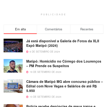
PUBLICIDADE
Em alta
Comentários
Recentes
Já está disponível a Galeria de Fotos da XLII
Expô Matipó (2024)
6 DE SETEMBRO DE 2024
Matipó: Homicídio no Córrego dos Lourenços
– PM Prende os Suspeitos
19 DE SETEMBRO DE 2024
Câmara de Matipó MG abre concurso público –
Edital com Nove Vagas e Salários de até R$
5.950
10 DE SETEMBRO DE 2024
Polícia recebe denúncias de maus tratos e