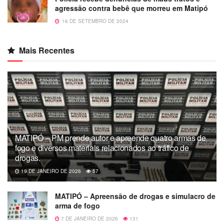
agressão contra bebê que morreu em Matipó
16 DE SETEMBRO DE 2024
Mais Recentes
MATIPÓ – PM prende autor e apreende quatro armas de
fogo e diversos materiais relacionados ao tráfico de
drogas.
19 DE JANEIRO DE 2026
57
MATIPÓ – Apreensão de drogas e simulacro de
arma de fogo
7 DE JANEIRO DE 2026
131