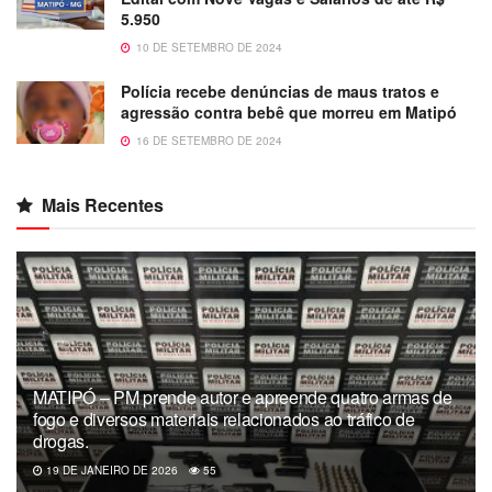
5.950
10 DE SETEMBRO DE 2024
Polícia recebe denúncias de maus tratos e
agressão contra bebê que morreu em Matipó
16 DE SETEMBRO DE 2024
Mais Recentes
MATIPÓ – PM prende autor e apreende quatro armas de
fogo e diversos materiais relacionados ao tráfico de
drogas.
19 DE JANEIRO DE 2026
55