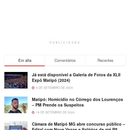
PUBLICIDADE
Em alta
Comentários
Recentes
Já está disponível a Galeria de Fotos da XLII
Expô Matipó (2024)
6 DE SETEMBRO DE 2024
Matipó: Homicídio no Córrego dos Lourenços
– PM Prende os Suspeitos
19 DE SETEMBRO DE 2024
Câmara de Matipó MG abre concurso público –
Edital com Nove Vagas e Salários de até R$