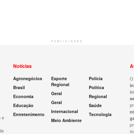
PUBLICIDADE
Notícias
A
Agronegócios
Esporte
Polícia
Regional
i
Brasil
Política
le
Geral
Economia
Regional
s
Geral
pr
Educação
Saúde
Internacional
c
Entretenimento
Tecnologia
ó e
ga
Meio Ambiente
p
 de
ma