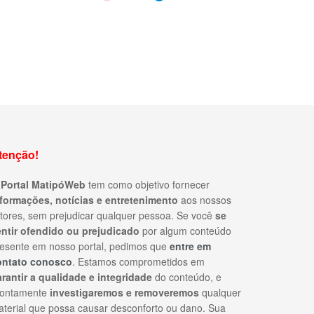
tenção!
O
Portal MatipóWeb
tem como objetivo fornecer
nformações, notícias e entretenimento
aos nossos
itores, sem prejudicar qualquer pessoa. Se você
se
entir ofendido ou prejudicado
por algum conteúdo
esente em nosso portal, pedimos que
entre em
ontato conosco
. Estamos comprometidos em
rantir a qualidade e integridade
do conteúdo, e
rontamente
investigaremos e removeremos
qualquer
terial que possa causar desconforto ou dano. Sua