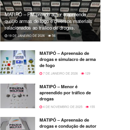
MATIPÓ – PM prende autor e apreende
quatro armas de fogo e diversos materiais
relacionados ao tráfico de drogas.
19 DE JANEIRO DE 2026
56
MATIPÓ – Apreensão de
drogas e simulacro de arma
de fogo
7 DE JANEIRO DE 2026
129
MATIPÓ – Menor é
apreendido por tráfico de
drogas
4 DE NOVEMBRO DE 2025
155
MATIPÓ – Apreensão de
drogas e condução de autor