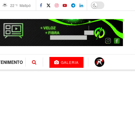
22
Matipó
°C
TENIMENTO
GALERIA