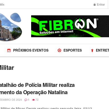
Mix
Entrar
PRÓXIMOS EVENTOS
ESPORTES
ENTRE
ilitar
talhão de Polícia Militar realiza
mento da Operação Natalina
ZEMBRO DE 2024
72
1
a Militar de Minas Gerais realizou nesta segunda-feira, 02/12,