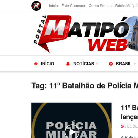
Início
Fale Conosco
Quem Somos
Rádio Matipó
INÍCIO
NOTÍCIAS
BRASIL
Tag:
11º Batalhão de Polícia M
11º Ba
lança
3 DE DE
A Políci