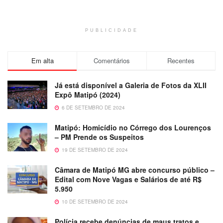
PUBLICIDADE
Em alta
Comentários
Recentes
Já está disponível a Galeria de Fotos da XLII
Expô Matipó (2024)
6 DE SETEMBRO DE 2024
Matipó: Homicídio no Córrego dos Lourenços
– PM Prende os Suspeitos
19 DE SETEMBRO DE 2024
Câmara de Matipó MG abre concurso público –
Edital com Nove Vagas e Salários de até R$
5.950
10 DE SETEMBRO DE 2024
Polícia recebe denúncias de maus tratos e