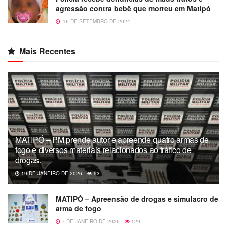
agressão contra bebê que morreu em Matipó
16 DE SETEMBRO DE 2024
Mais Recentes
MATIPÓ – PM prende autor e apreende quatro armas de
fogo e diversos materiais relacionados ao tráfico de
drogas.
19 DE JANEIRO DE 2026
53
MATIPÓ – Apreensão de drogas e simulacro de
arma de fogo
7 DE JANEIRO DE 2026
129